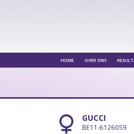
HOME
OVER ONS
RESULT
GUCCI
BE11-6126059