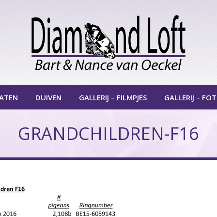
ATEN
DUIVEN
GALLERIJ – FILMPJES
GALLERIJ – FO
GRANDCHILDREN-F16