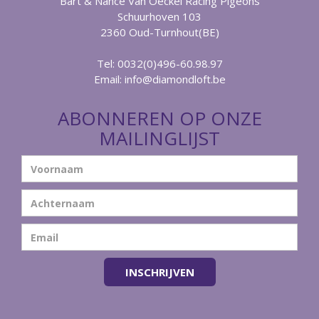
Bart & Nance Van Oeckel Racing Pigeons
Schuurhoven 103
2360 Oud-Turnhout(BE)
Tel: 0032(0)496-60.98.97
Email:
info@diamondloft.be
ABONNEREN OP ONZE
MAILINGLIJST