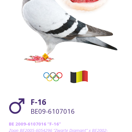
F-16
BE09-6107016
BE 2009-6107016 “F-16”
Zoon BE2005-6054296 “Zwarte Diamant” x BE2002-