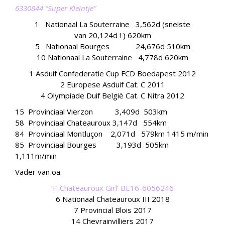
6330844 “Super Kleintje”
1 Nationaal La Souterraine 3,562d (snelste
van 20,124d ! ) 620km
5 Nationaal Bourges 24,676d 510km
10 Nationaal La Souterraine 4,778d 620km
1 Asduif Confederatie Cup FCD Boedapest 2012
2 Europese Asduif Cat. C 2011
4 Olympiade Duif België Cat. C Nitra 2012
15 Provinciaal Vierzon 3,409d 503km
58 Provinciaal Chateauroux 3,147d 554km
84 Provinciaal Montluçon 2,071d 579km 1415 m/min
85 Provinciaal Bourges 3,193d 505km
1,111m/min
Vader van oa.
‘F-Chateauroux Girl’ BE16-6056246
6 Nationaal Chateauroux III 2018
7 Provincial Blois 2017
14 Chevrainvilliers 2017